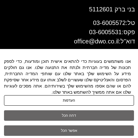
בני ברק 5112601
טל:03-6005572
פקס:03-6005531
דוא"ל:
office@dwo.co.il
אנו משתמשים בעוגיות כדי להתאים אישית תוכן ומודעות, כדי לספק
תכונות של מדיה חברתית ולנתח את התנועה שלנו. אנו גם חולקים
מידע על השימוש שלך באתר שלנו עם שותפי המדיה החברתית,
הפרסום והאנליטיקס שלנו שעשויים לשלב אותו עם מידע אחר שסיפקת
להם או שהם אספו מהשימוש שלך בשירותיהם. אתה מסכים לעוגיות
שלנו אם אתה ממשיך להשתמש באתר שלנו.
תנאי שימוש
|
הצהרת נגישות
| כל
העדפות
הזכויות שמורות ל DWO ©
דחה הכל
03-6005572
אפשר הכל