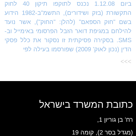
ביום 1.12.08 נכנס לתוקפו תיקון 40 לחוק
התקשורת (בזק ושידורים), התשמ"ב-1982 הידוע
בשם "חוק הספאם" (להלן: "החוק"), אשר נועד
להילחם במגיפת דואר הזבל הפרסומי באימייל וב-
SMS. בסקירה פסיקתית זו נסקור את כלל פסקי
הדין (נכון לאוק' 2009) שפורסמו בעילה לפי
>>>
כתובת המשרד בישראל
רח' בן גוריון 1,
(מגדל בסר 2), קומה 19