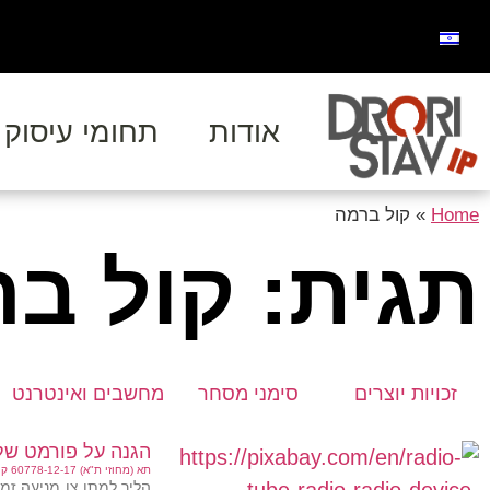
אודות
תחומי עיסוק
Home
»
קול ברמה
תגית: קול ב
זכויות יוצרים
סימני מסחר
מחשבים ואינטרנט
הגנה על פורמט של 
תא (מחוזי ת"א) 60778-12-17 קול ברמה בע"מ נ' רדיו קול חי משדרים באמונה בע"מ (פורסם בנבו, 7.1.2018)