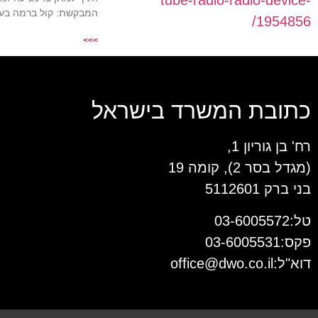
המבקשת: קול ברמה בע"מ נגד המשיבים: 1. רדיו קול חי משדרי
>>>
כתובת המשרד בישראל
רח' בן גוריון 1,
(מגדל בסר 2), קומה 19
בני ברק 5112601
טל:03-6005572
פקס:03-6005531
דוא"ל:
office@dwo.co.il