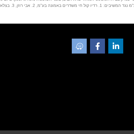
ם באמונה בע"מ, 2. אבי רוזן, 3. בצלאל קאהן,