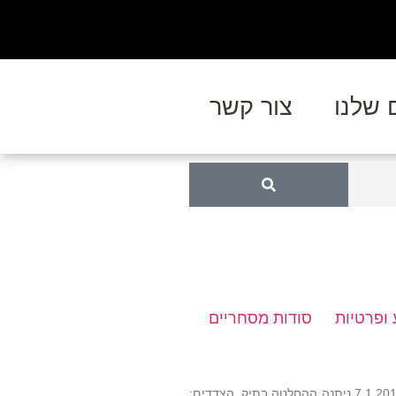
 שלנו
צור קשר
 ופרטיות
סודות מסחריים
הליך למתן צו מניעה זמני שנדון בבית המשפט המחוזי בתל אביב, בפני השופטת נועה גרוסמן. ביום 7.1.2018 ניתנה ההחלטה בתיק. הצדדים: