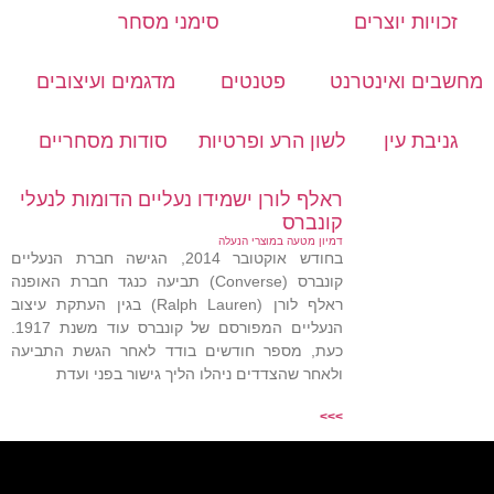
זכויות יוצרים
סימני מסחר
מחשבים ואינטרנט
פטנטים
מדגמים ועיצובים
גניבת עין
לשון הרע ופרטיות
סודות מסחריים
ראלף לורן ישמידו נעליים הדומות לנעלי
קונברס
דמיון מטעה במוצרי הנעלה
בחודש אוקטובר 2014, הגישה חברת הנעליים
קונברס (Converse) תביעה כנגד חברת האופנה
ראלף לורן (Ralph Lauren) בגין העתקת עיצוב
הנעליים המפורסם של קונברס עוד משנת 1917.
כעת, מספר חודשים בודד לאחר הגשת התביעה
ולאחר שהצדדים ניהלו הליך גישור בפני ועדת
>>>