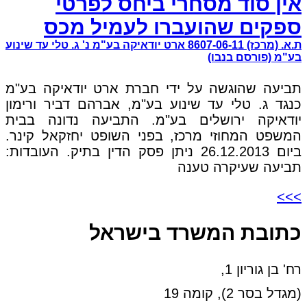
אין סוד מסחרי ביחס לפרטי
ספקים שהועברו לעמיל מכס
ת.א. (מרכז) 8607-06-11 ארט יודאיקה בע"מ נ' ג. טלי עד שינוע
בע"מ (פורסם בנבו)
תביעה שהוגשה על ידי חברת ארט יודאיקה בע"מ
כנגד ג. טלי עד שינוע בע"מ, אברהם דביר ורימון
יודאיקה ירושלים בע"מ. התביעה נדונה בבית
המשפט המחוזי מרכז, בפני השופט יחזקאל קינר.
ביום 26.12.2013 ניתן פסק הדין בתיק. העובדות:
תביעה שעיקרה טענה
>>>
כתובת המשרד בישראל
רח' בן גוריון 1,
(מגדל בסר 2), קומה 19