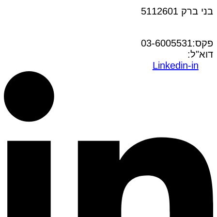
בני ברק 5112601
טל:03-6005572
פקס:03-6005531
דוא"ל:
office@dwo.co.il
Linkedin-in