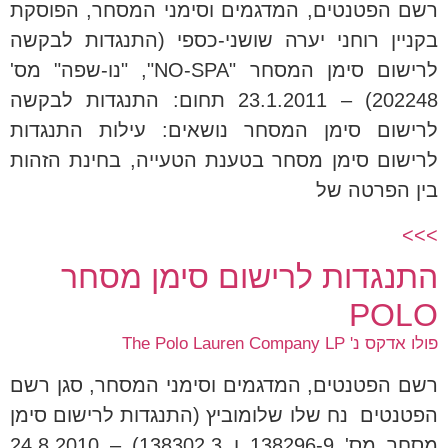
רשם הפטנטים, המדגמים וסימני המסחר, הפוסקת
בקניין רוחני יערה שושני-כספי (התנגדות לבקשה
לרישום סימן המסחר "NO-SPA", "נו-שפה" מס'
202248) – 23.1.2011 תחום: התנגדות לבקשה
לרישום סימן המסחר נושאים: עילות התנגדות
לרישום סימן מסחר בטענת הטעייה, בחינת הזהות
בין הפרטה של
>>>
התנגדות לרישום סימן מסחר
POLO
פולו אדקס נ' The Polo Lauren Company LP
רשם הפטנטים, המדגמים וסימני המסחר, סגן רשם
הפטנטים נח שלו שלומוביץ (התנגדות לרישום סימן
מסחר מס' 138296-9 ו 138302,3) – 24.8.2010