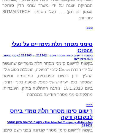
המחיקה יוצגה על ידי משרד עורכי הדין סורוקר
אגמון נורדמן). – בעל הסימן: BITMAINTECH
עובדות:
>>>
סימני מסחר תלת מימדיים על נעלי
Crocs
בקשה לרישום סימני מסחר מספר 212302, ו- 212303 (סימני מסחר
תלת מימדיים)
בקשות לרישום סימני מסחר תלת מימדיים שהוגשה
על ידי חברת Crocs לגבי "הנעלה, הנכללת בסוג 25".
ההליך נדון ברשם הפטנטים, המדגמים וסימני
המסחר, בפני יערה שושני כספי, פוסקת בקניין רוחני.
ביום 15.1.2013 ניתנה ההחלטה בתיק. העובדות:
מחלקת סימני מסחר הודיעה במכתבה
>>>
רישום סימן מסחר תלת ממדי ביחס
לבקבוק ודקה
The Absolut Company Aktiebolag - בקשה לרישום סימן מסחר
238633
בקשה לרישום סימן מסחר שנדונה בפני רשם סימני