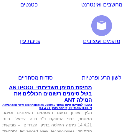
מחשבים ואינטרנט
פטנטים
מדגמים ועיצובים
גניבת עין
לשון הרע ופרטיות
סודות מסחריים
מחיקת הסימן השרירותי ANTPOOL
בשל סימנים רשומים הכוללים את
המילה ANT
בקשה למחיקת סימן מסחר 295940 Advanced New Technologies
נ' BITMAINTECH (פורסם בנבו, 14.4.21)
הליך שנדון ברשם הפטנטים העיצובים וסימני
המסחר, בפני הפוסקת ד"ר רויה ישראלי. ביום
14.4.21 ניתנה החלטה בתיק. הצדדים: – מבקשת
המחיקה: Advanced New Technologies (מבקשת