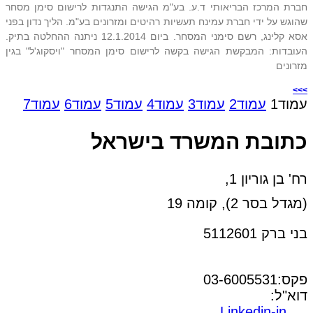
חברת המרכז הבריאותי ד.ע. בע"מ הגישה התנגדות לרישום סימן מסחר
שהוגש על ידי חברת עמינח תעשיות רהיטים ומזרונים בע"מ. הליך נדון בפני
אסא קלינג, רשם סימני המסחר. ביום 12.1.2014 ניתנה ההחלטה בתיק.
העובדות: המבקשת הגישה בקשה לרישום סימן המסחר "ויסקוג'ל" בגין
מזרונים
>>>
עמוד
1
עמוד
2
עמוד
3
עמוד
4
עמוד
5
עמוד
6
עמוד
7
כתובת המשרד בישראל
רח' בן גוריון 1,
(מגדל בסר 2), קומה 19
בני ברק 5112601
טל:03-6005572
פקס:03-6005531
דוא"ל:
office@dwo.co.il
Linkedin-in