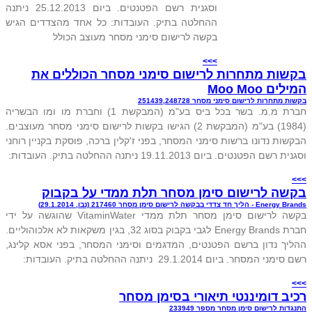
וסגנית רשם הפטנטים. ביום 25.12.2013 ניתנה
ההחלטה בתיק. העובדות: כל אחד מהצדדים הגיש
בקשה לרישום סימני מסחר מעוצב הכולל
>>>
בקשות מתחרות לרישום סימני מסחר הכוללים את
המילים Moo Moo
בקשות מתחרות לרישום סימני מסחר 251439,248728
חברת מ.מ. בשר בכל ביס בע"מ (המבקשת 1) וחברת מו ומו הבשריה
(1984) בע"מ (המבקשת 2) הגישו בקשות לרישום סימני מסחר מעוצבים.
הבקשות נדונו ברשות סימני המסחר, בפני ז'קלין ברכה, פוסקת בקניין רוחני
וסגנית רשם הפטנטים. ביום 19.11.2013 ניתנה ההחלטה בתיק. העובדות:
>>>
בקשה לרישום סימן מסחר תלת ממדי על בקבוק
Energy Brands - הליך חד צדדי בבקשה לרישום סימן מסחר 217460 (נבו, 29.1.2014)
בקשה לרישום סימן מסחר תלת ממדי VitaminWater שהוגשה על ידי
חברת Energy Brands לגבי בקבוק בסוג 32, בגין משקאות לא אלכוהוליים.
ההליך נדון ברשם הפטנטים, המדגמים וסימני המסחר, בפני אסא קלינג,
רשם סימני המסחר. ביום 29.1.2014 ניתנה ההחלטה בתיק. העובדות:
>>>
רכיב דומיננטי תיאורי בסימן מסחר
התנגדות לרישום סימן מסחר מספר 233949