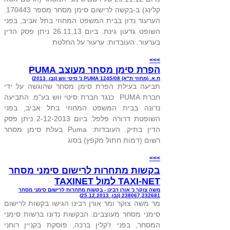
קלינג) ב-בקשה לרישום סימן מסחר מספר 170443.
הערעור נדון בבית המשפט המחוזי בתל אביב, בפני
השופט גדעון גינת. ביום 26.11.13 ניתן פסק הדין
בערעור. העובדות: ערעור על החלטת
>>>
הפרת סימן מסחר מעוצב PUMA
ת.א. (מחוזי ת"א) 1245/08 PUMA נ' סיטי ווש (נבו, 2013)
תביעה בעילת הפרת סימן מסחר שהוגשה על ידי
חברת PUMA כנגד חברת סיטי ווש בע"מ. התביעה
נדונה בבית המשפט המחוזי בתל אביב, בפני
השופטת דרורה פלפל. ביום 2-12-2013 ניתן פסק
הדין בתיק. העובדות: Puma בעלת סימן מסחר
רשום (דמות חתול מקפץ) בסוג
>>>
בקשות מתחרות לרישום סימני מסחר
TAXI-NET למול TAXINET
משה צוקר נ' אורן רבינו - בקשות מתחרות לרישום סימני מסחר
238067,232681 (נבו, 25.12.2013)
מר משה צוקר ומר אורן רבינו הגישו בקשות לרישום
סימני מסחר מעוצבים. הבקשות נדונו ברשות סימני
המסחר, בפני ז'קלין ברכה, פוסקת בקניין רוחני