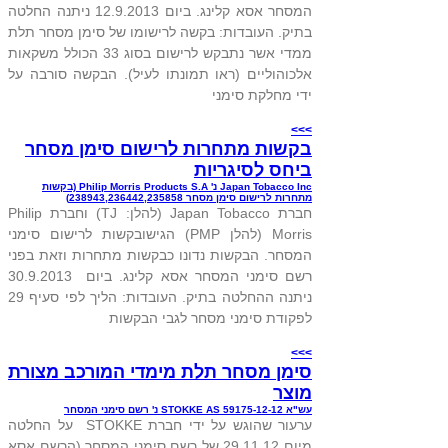
המסחר אסא קלינג. ביום 12.9.2013 ניתנה החלטה
בתיק. העובדות: בקשה לרישומו של סימן מסחר תלת
ממדי אשר נתבקש לרישום בסוג 33 הכולל משקאות
אלכוהוליים (ראו תמונתו לעיל). הבקשה סורבה על
ידי מחלקת סימני
>>>
בקשות מתחרות לרישום סימן מסחר
ביחס לסיגריות
Japan Tobacco Inc נ' Philip Morris Products S.A (בקשות
מתחרות לרישום סימן מסחר 238943,236442,235858)
חברת Japan Tobacco (להלן: TJ) וחברת Philip
Morris (להלן PMP) הגישובקשות לרישום סימני
המסחר. הבקשות נדונו כבקשות מתחרות וזאת בפני
רשם סימני המסחר אסא קלינג. ביום 30.9.2013
ניתנה ההחלטה בתיק. העובדות: הליך לפי סעיף 29
לפקודת סימני מסחר לגבי הבקשות
>>>
סימן מסחר תלת מימדי המורכב מצורת
מוצר
עש"א 59175-12-12 STOKKE AS נ' רשם סימני המסחר
ערעור שהוגש על ידי חברת STOKKE על החלטה
מיום 29.11.12 של רשם סימני המסחר (הרשם אסא