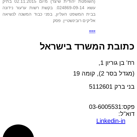
(השופטת יהודית שיצר) מיום 02.11.2015 בתיק
עשא 024869-09-14. בקשת רשות ערעור נידונה
בבית המשפט העליון, בפני כבוד המשנה לנשיאה
אליקים רובינשטיין. פסק
>>>
כתובת המשרד בישראל
רח' בן גוריון 1,
(מגדל בסר 2), קומה 19
בני ברק 5112601
טל:03-6005572
פקס:03-6005531
דוא"ל:
office@dwo.co.il
Linkedin-in