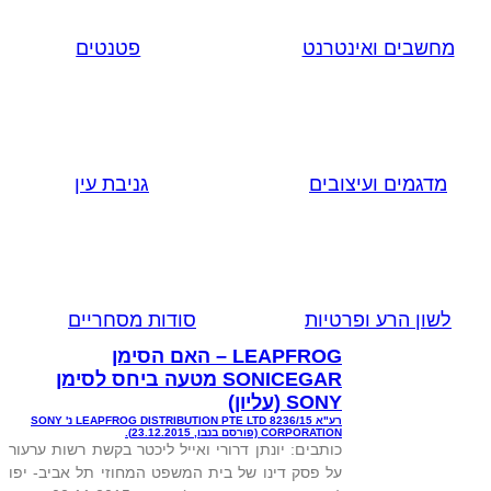
מחשבים ואינטרנט
פטנטים
מדגמים ועיצובים
גניבת עין
לשון הרע ופרטיות
סודות מסחריים
LEAPFROG – האם הסימן
SONICEGAR מטעה ביחס לסימן
SONY (עליון)
רע"א 8236/15 LEAPFROG DISTRIBUTION PTE LTD נ' SONY
CORPORATION (פורסם בנבו, 23.12.2015).
כותבים: יונתן דרורי ואייל ליכטר בקשת רשות ערעור
על פסק דינו של בית המשפט המחוזי תל אביב- יפו