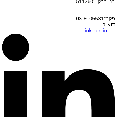
בני ברק 5112601
טל:03-6005572
פקס:03-6005531
דוא"ל:
office@dwo.co.il
Linkedin-in