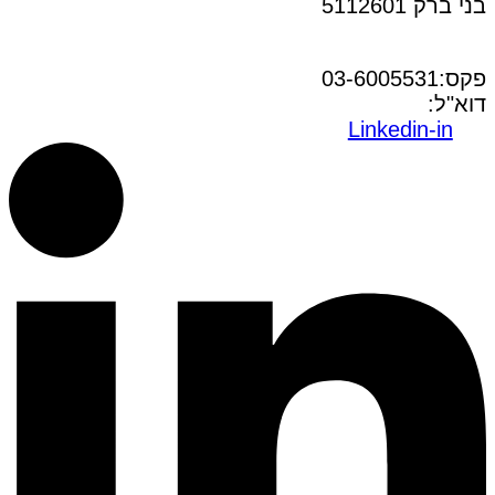
בני ברק 5112601
טל:03-6005572
פקס:03-6005531
דוא"ל:
office@dwo.co.il
Linkedin-in