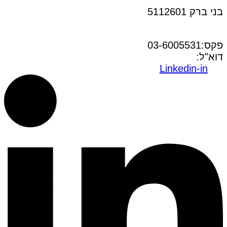
בני ברק 5112601
טל:03-6005572
פקס:03-6005531
דוא"ל:
office@dwo.co.il
Linkedin-in