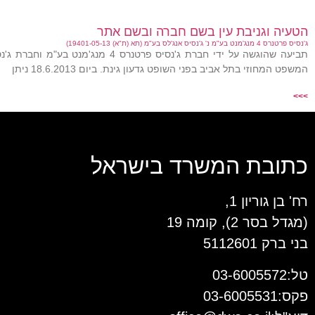
הטעיה וגניבת עין בשם חברה ובשם אתר
ג'נסיס פרטנרס 4 מנג'מנט בע"מ נ' ג'נסיס אנג'לס בע"מ (תא (ת"א) 19401-05-13)
המשפט המחוזי בתל אביב בפני השופט גדעון גינת. ביום 18.6.2013 ניתן
>>>
כתובת המשרד בישראל
רח' בן גוריון 1,
(מגדל בסר 2), קומה 19
בני ברק 5112601
טל:03-6005572
פקס:03-6005531