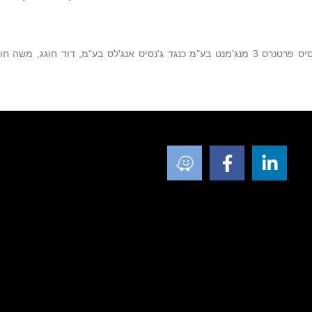
תביעה שהוגשה על ידי חברת ג'נסיס פרטנרס 4 מנג'מנט בע"מ וחברת ג'נסיס פרטנרס 3 מנג'מנט בע"מ כנגד ג'נסיס