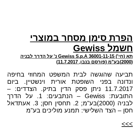
הפרת סימן מסחר במוצרי
חשמל Gewiss
תא (חי') 36001-11-15 Gewiss S.p.A נ' על הדרך לבניה
(2000)בע"מ (פורסם בנבו, 11.7.2017)
תביעה שהוגשה לבית המשפט המחוזי בחיפה
ונדונה בפני השופטת אורית וינשטיין. ביום
11.7.2017 ניתן פסק הדין בתיק. הצדדים: –
התובעת: Gewiss – הנתבעים: 1. על הדרך
לבניה (2000)בע"מ; 2. תחסין חסן; 3. אעתדאל
חסן – הצד השלישי: תמנע מוליכים בע"מ
>>>