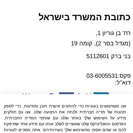
כתובת המשרד בישראל
רח' בן גוריון 1,
(מגדל בסר 2), קומה 19
בני ברק 5112601
טל:03-6005572
פקס:03-6005531
דוא"ל:
office@dwo.co.il
Waze
Facebook-
Linkedin-
f
in
אנו משתמשים בעוגיות כדי להתאים אישית תוכן ומודעות, כדי לספק
תכונות של מדיה חברתית ולנתח את התנועה שלנו. אנו גם חולקים
מידע על השימוש שלך באתר שלנו עם שותפי המדיה החברתית,
הפרסום והאנליטיקס שלנו שעשויים לשלב אותו עם מידע אחר שסיפקת
להם או שהם אספו מהשימוש שלך בשירותיהם. אתה מסכים לעוגיות