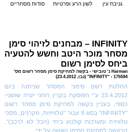
גניבת עין
לשון הרע ופרטיות
סודות מסחריים
INFINITY – מבחנים לזיהוי סימן
מסחר מוכר היטב וחשש להטעיה
ביחס לסימן רשום
Harman נ' טובישי - בקשה למחיקת סימן מסחר רשום מס'
175594 - "INFINITY" (נבו, 23.4.2012)
החלטת רשם סימני המסחר שניתנה ביום
23.4.2012 ע"י הפוסקת בקניין רוחני יערה שושני-
כספי, בעניין בקשה למחיקת סימן מסחר רשום
"INFINITY" בסוג 9 עבור "טלוויזיות, מקרנים, מסכי
טלוויזיה ומערכות קולנוע ביתי (הכל לא לרכב)".
הבקשה למחיקת הסימן הוגשה על ידי