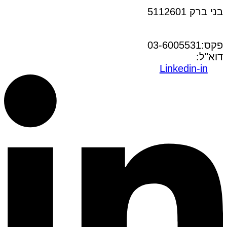
בני ברק 5112601
טל:03-6005572
פקס:03-6005531
דוא"ל:
office@dwo.co.il
Linkedin-in