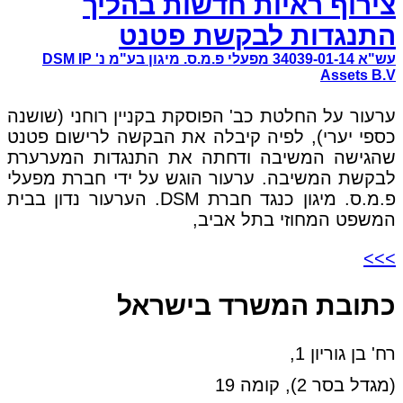
צירוף ראיות חדשות בהליך
התנגדות לבקשת פטנט
עש"א 34039-01-14 מפעלי פ.מ.ס. מיגון בע"מ נ' DSM IP
Assets B.V
ערעור על החלטת כב' הפוסקת בקניין רוחני (שושנה
כספי יערי), לפיה קיבלה את הבקשה לרישום פטנט
שהגישה המשיבה ודחתה את התנגדות המערערת
לבקשת המשיבה. ערעור הוגש על ידי חברת מפעלי
פ.מ.ס. מיגון כנגד חברת DSM. הערעור נדון בבית
המשפט המחוזי בתל אביב,
>>>
כתובת המשרד בישראל
רח' בן גוריון 1,
(מגדל בסר 2), קומה 19