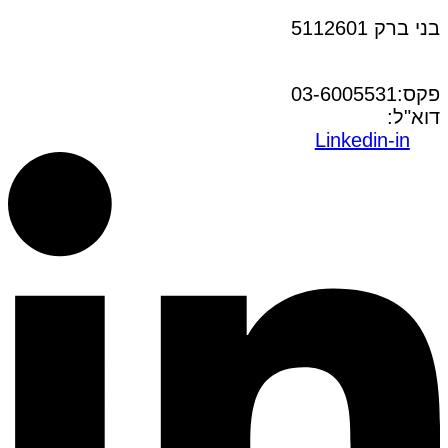
בני ברק 5112601
טל:03-6005572
פקס:03-6005531
דוא"ל:
office@dwo.co.il
Linkedin-in