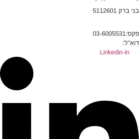
בני ברק 5112601
טל:03-6005572
פקס:03-6005531
דוא"ל:
office@dwo.co.il
Linkedin-in