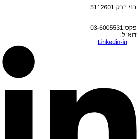
בני ברק 5112601
טל:03-6005572
פקס:03-6005531
דוא"ל:
office@dwo.co.il
Linkedin-in