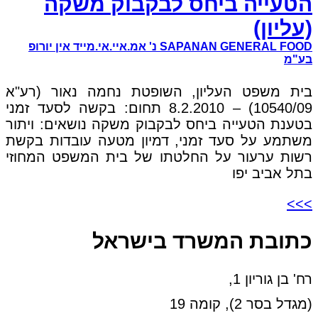
הטעייה ביחס לבקבוק משקה
(עליון)
SAPANAN GENERAL FOOD נ' אמ.איי.אי.מייד אין יורופ
בע"מ
בית משפט העליון, השופטת נחמה נאור (רע"א
10540/09) – 8.2.2010 תחום: בקשה לסעד זמני
בטענת הטעייה ביחס לבקבוק משקה נושאים: ויתור
משתמע על סעד זמני, דמיון מטעה עובדות בקשת
רשות ערעור על החלטתו של בית המשפט המחוזי
בתל אביב יפו
>>>
כתובת המשרד בישראל
רח' בן גוריון 1,
(מגדל בסר 2), קומה 19