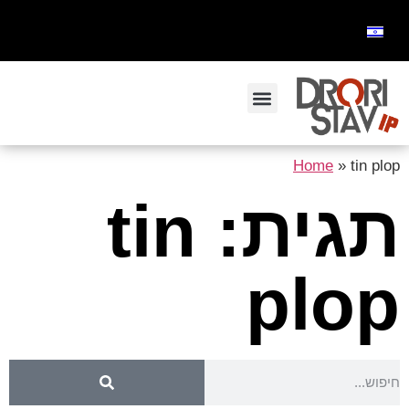
Home
»
tin plop
תגית: tin
plop