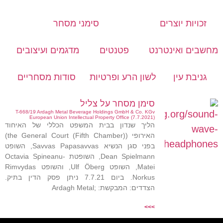
זכויות יוצרים
סימני מסחר
מחשבים ואינטרנט
פטנטים
מדגמים ועיצובים
גניבת עין
לשון הרע ופרטיות
סודות מסחריים
סימן מסחר על צליל
T-668/19 Ardagh Metal Beverage Holdings GmbH & Co. KGv
European Union Intellectual Property Office (7.7.2021)
הליך שנדון בבית המשפט הכללי של האיחוד
האירופי (the General Court (Fifth Chamber))
בפני סגן הנשיא Savvas Papasavvas, השופט
Dean Spielmann, השופטת Octavia Spineanu-
Matei, השופט Ulf Öberg, והשופט Rimvydas
Norkus. ביום 7.7.21 ניתן פסק הדין בתיק.
הצדדים: המבקשת: ;Ardagh Metal
>>>