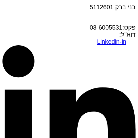
בני ברק 5112601
טל:03-6005572
פקס:03-6005531
דוא"ל:
office@dwo.co.il
Linkedin-in