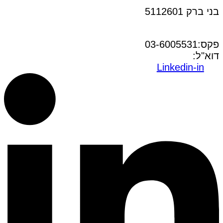
בני ברק 5112601
טל:03-6005572
פקס:03-6005531
דוא"ל:
office@dwo.co.il
Linkedin-in