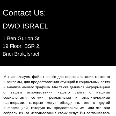
Contact Us:
DWO ISRAEL
1 Ben Gurion St.
19 Floor, BSR 2,
Bnei Brak,Israel
T:
03-6005572
| F: 03-6005531
E:
office@dwo.co.il
Мы используем файлы cookie для персонализации контента
и рекламы, для предоставления функций в социальных сетях
и анализа нашего трафика. Мы также делимся информацией
о вашем использовании нашего сайта с нашими
социальными сетями, рекламными и аналитическими
партнерами, которые могут объединить его с другой
информацией, которую вы предоставили им, или что они
собрали из -за использования своих услуг. Вы соглашаетесь