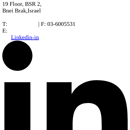
19 Floor, BSR 2,
Bnei Brak,Israel
T:
03-6005572
| F: 03-6005531
E:
office@dwo.co.il
Linkedin-in