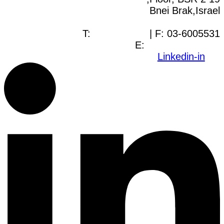
Bnei Brak,Israel
T:
03-6005572
| F: 03-6005531
E:
office@dwo.co.il
Linkedin-in