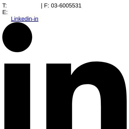
T:
03-6005572
| F: 03-6005531
E:
office@dwo.co.il
Linkedin-in