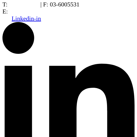
T:
03-6005572
| F: 03-6005531
E:
office@dwo.co.il
Linkedin-in