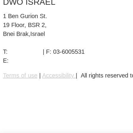
DWO ISRAEL
1 Ben Gurion St.
19 Floor, BSR 2,
Bnei Brak,Israel
T:
03-6005572
| F: 03-6005531
E:
office@dwo.co.il
Terms of use
|
Accessibility
| All rights reserve