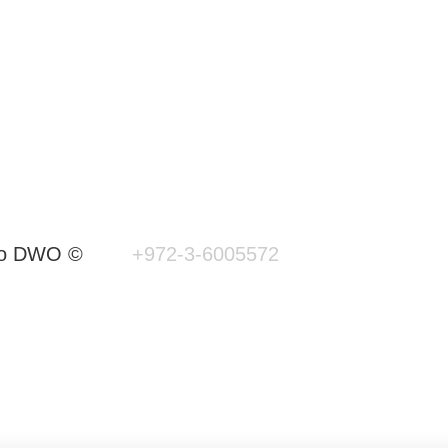
d to DWO ©
+972-3-6005572