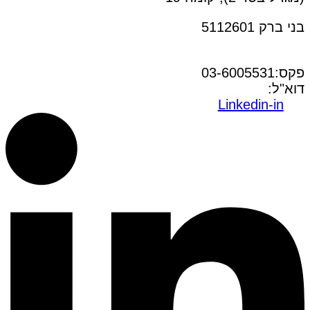
בני ברק 5112601
טל:03-6005572
פקס:03-6005531
דוא"ל:
office@dwo.co.il
Linkedin-in