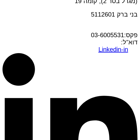
(מגדל בסר 2), קומה 19
בני ברק 5112601
טל:03-6005572
פקס:03-6005531
דוא"ל:
office@dwo.co.il
Linkedin-in