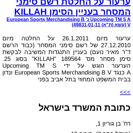
ערעור על החלטת רשם סימני
המסחר בעניין הסימן KILLAH
Upcoming TM S A נ' European Sports Merchandising B
V (עשא (ת"א) 49831-01-11)
ערעור מיום 26.1.2011 על החלטה מיום
27.12.2010 של רשם סימני המסחר (כבוד הרשם
ד"ר מאיר נועם) בעניין התנגדות המשיבה לבקשת
סימן מסחר מס' 189564 "KILLAH" בסוג 25.
הערעור הוגש על ידי Upcoming TM S
A כנגד European Sports Merchandising B V ונדון
בבית המשפט המחוזי בתל אביב בפני
>>>
כתובת המשרד בישראל
רח' בן גוריון 1,