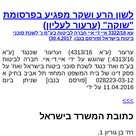
לשון הרע ושקר מפגיע בפרסומת
"שוקה" (ערעור לעליון)
עא 3322/16 איי די איי חברה לביטוח בע"מ נ' לשכת סוכני
ביטוח בישראל (פורסם בנבו, 30.4.2017)
ערעור (ע"א 4313/16) וערעור שכנגד (ע"א
4313/16:) שהוגש על ידי איי.די.איי. חברה לביטוח
בע"מ ואח' כנגד לשכת סוכני ביטוח בישראל ואח' על
פסק דינו של בית המשפט המחוזי תל אביב בתיק א
028223-03-12 [פורסם בנבו] שניתן ביום
11.04.2016 על ידי
>>>
כתובת המשרד בישראל
רח' בן גוריון 1,