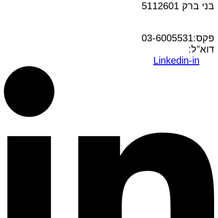
בני ברק 5112601
טל:03-6005572
פקס:03-6005531
דוא"ל:
office@dwo.co.il
Linkedin-in