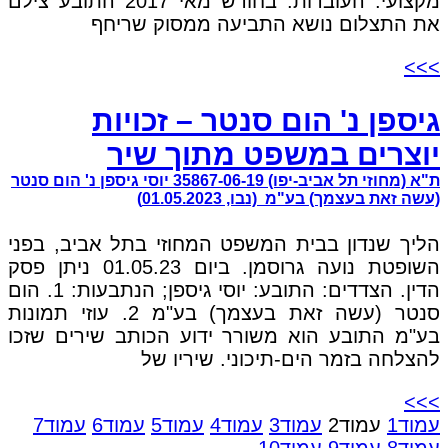
מקצועי. העובדות: בחודש מאי 2017 התובע צילם
את התצלום נושא התביעה ממסוק שריחף
>>>
גיספן נ' הום סנטר – זכויות
יוצרים במשפט מתוך שיר
ת"א (מחוזי תל אביב-יפו) 35867-06-19 יוסי גיספן נ' הום סנטר
(עשה זאת בעצמך) בע"מ (נבו, 01.05.2023)
הליך שנדון בבית המשפט המחוזי בתל אביב, בפני
השופטת נועה גרוסמן. ביום 01.05.23 ניתן פסק
הדין. הצדדים: התובע: יוסי גיספן; הנתבעות: 1. הום
סנטר (עשה זאת בעצמך) בע"מ 2. עוזי תמונות
בע"מ התובע הוא משורר ידוע הכותב שירים שזכו
להצלחה בזמר הים-תיכוני. שיריו של
>>>
עמוד
1
עמוד
2
עמוד
3
עמוד
4
עמוד
5
עמוד
6
עמוד
7
עמוד
8
עמוד
9
עמוד
10