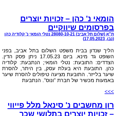
הומאי נ' כהן – זכויות יוצרים
בפרסומים שיווקיים
ת"א (שלום תל אביב) 28080-10-21 נטלי הומאי נ' קלודיה כהן
(נבו, 17.05.2023)
הליך שנדון בבית משפט השלום בתל אביב, בפני
השופט גד מינא. ביום 17.05.23 ניתן פסק הדין.
הצדדים: התובעת: נטלי הומאי; הנתבעת: קלודיה
כהן. התובעת היא בעלת עסק, בין היתר, להסרת
שיער בלייזר. התובעת מציעה טיפולים להסרת שיער
באמעות מכשיר של חברת "ונוס". הנתבעת
>>>
רון מחשבים נ' סינאל מלל פייווי
– זכויות יוצרים בתלושי שכר