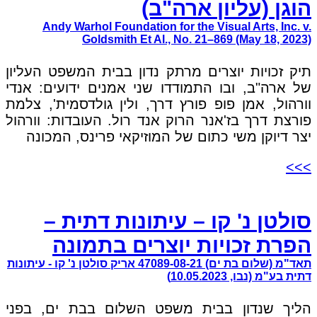
הוגן (עליון ארה"ב)
Andy Warhol Foundation for the Visual Arts, Inc. v.
Goldsmith Et Al., No. 21–869 (May 18, 2023)
תיק זכויות יוצרים מרתק נדון בבית המשפט העליון
של ארה"ב, ובו התמודדו שני אמנים ידועים: אנדי
וורהול, אמן פופ פורץ דרך, ולין גולדסמית', צלמת
פורצת דרך בז'אנר הרוק אנד רול. העובדות: וורהול
יצר דיוקן משי כתום של המוזיקאי פרינס, המכונה
>>>
סולטן נ' קו – עיתונות דתית –
הפרת זכויות יוצרים בתמונה
תאד"מ (שלום בת ים) 47089-08-21 אריק סולטן נ' קו - עיתונות
דתית בע"מ (נבו, 10.05.2023)
הליך שנדון בבית משפט השלום בבת ים, בפני