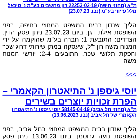
ת"א (מחוזי חיפה) 22253-02-19 רון מחשבים בע"מ נ' סינאל
מלל פייווי בע"מ (נבו, 23.07.23)
הליך שנדון בבית המשפט המחוזי בחיפה, בפני
השופטת אילת דגן. ביום 23.07.23 ניתן פסק הדין.
הצדדים: התובעת 1: חברה בע"מ שהוקמה על ידי
המנוח משה רון ז"ל, שעסקה במתן שירותי דרוג שכר
והפקת תלושי שכר. התובעים 2-4: יורשי המנוח
משה
>>>
יוסי גיספן נ' התיאטרון הקאמרי –
הפרת זכויות יוצרים בשירים
ת"א (מחוזי תל אביב) 58145-04-19 יוסי גיספן נ' התיאטרון
הקאמרי של תל אביב (נבו, 13.06.2023)
הליך שנדון בבית המשפט המחוזי בתל אביב, בפני
השופטת נועה גרוסמן. ביום 13.06.23 ניתן פסק