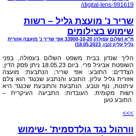
שריר נ' מועצת גליל – רשות
שימוש בצילומים
ת"א (שלום עפולה) 33900-10-20 אפי שריר נ' מועצה אזורית
גליל עליון (נבו, 18.05.2023)
הליך שנדון בבית משפט השלום בעפולה, בפני
השופטת אביגיל פרי. ביום 18.05.23 ניתן פסק הדין.
הצדדים: התובע: אפי שריר; הנתבעת: מועצה
אזורית גליל עליון. התובע והנתבע שכנגד הוא צלם
עיתונות, נוף וטבע. הנתבעת והתובעת שכנגד היא
רשות מקומית. העובדות: התביעה העיקרית –
התובע טען
>>>
וורהול נגד גולדסמית' -שימוש