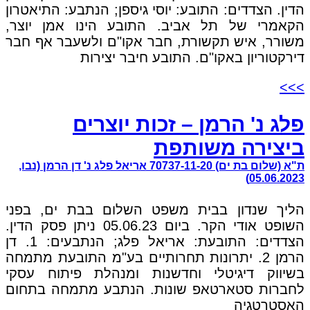
הדין. הצדדים: התובע: יוסי גיספן; הנתבע: התיאטרון
הקאמרי של תל אביב. התובע הינו אמן יוצר,
משורר, איש תקשורת, חבר אקו"ם ולשעבר אף חבר
דירקטוריון באקו"ם. התובע חיבר יצירות
>>>
פלג נ' הרמן – זכות יוצרים
ביצירה משותפת
ת"א (שלום בת ים) 70737-11-20 אריאל פלג נ' דן הרמן (נבו,
05.06.2023)
הליך שנדון בבית משפט השלום בבת ים, בפני
השופט אודי הקר. ביום 05.06.23 ניתן פסק הדין.
הצדדים: התובעת: אריאל פלג; הנתבעים: 1. דן
הרמן 2. יתרונות תחרותיים בע"מ התובעת מתמחה
בשיווק דיגיטלי וחדשנות ומנהלת פיתוח עסקי
לחברות סטארטאפ שונות. הנתבע מתמחה בתחום
האסטרטגיה