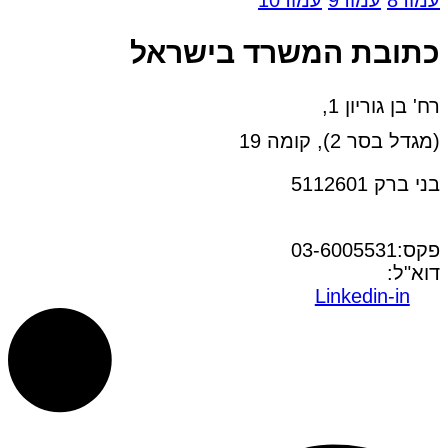
כתובת המשרד בישראל
רח' בן גוריון 1,
(מגדל בסר 2), קומה 19
בני ברק 5112601
טל:03-6005572
פקס:03-6005531
דוא"ל:
office@dwo.co.il
Linkedin-in