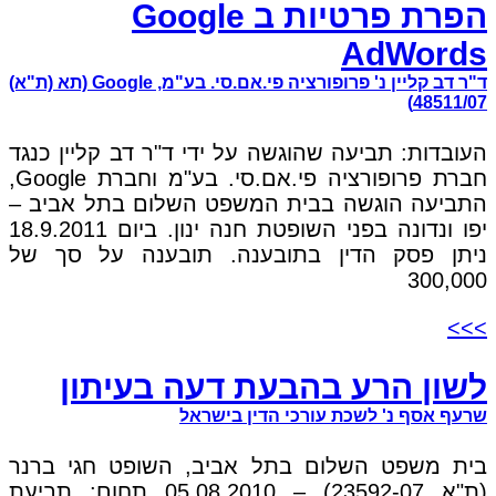
הפרת פרטיות ב Google
AdWords
ד"ר דב קליין נ' פרופורציה פי.אם.סי. בע"מ, Google (תא (ת"א)
48511/07)
העובדות: תביעה שהוגשה על ידי ד"ר דב קליין כנגד
חברת פרופורציה פי.אם.סי. בע"מ וחברת Google,
התביעה הוגשה בבית המשפט השלום בתל אביב –
יפו ונדונה בפני השופטת חנה ינון. ביום 18.9.2011
ניתן פסק הדין בתובענה. תובענה על סך של
300,000
>>>
לשון הרע בהבעת דעה בעיתון
שרעף אסף נ' לשכת עורכי הדין בישראל
בית משפט השלום בתל אביב, השופט חגי ברנר
(ת"א 23592-07) – 05.08.2010 תחום: תביעת