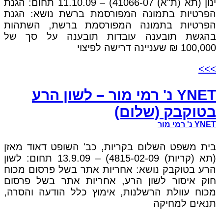
ינון (תא (ת"א) 41066-07) – 11.10.09 תחום: הגנת
הפרטיות בתמונה המפורסמת ברשת נושא: הגנת
הפרטיות בתמונה המפורסמת ברשת, השתהות
בהגשת תובענה עובדות תובענה על סך של
100,000 ₪ שעניינה דרישה לפיצוי
>>>
YNET נ' רמי מור – לשון הרע
בטוקבק (שלום)
YNET נ' רמי מור
בית משפט השלום בקריות, כב' השופט דאוד מאזן
(תא (קריות) 4815-02-09) – 13.9.09 תחום: לשון
הרע בטוקבק נושא: אחריות אתר בשל פרסום מכוח
חוק איסור לשון הרע, אחריות אתר בשל פרסום
מכוח עוולת הרשלנות, אימוץ כלל הודעה והסרה,
תנאים למחיקה