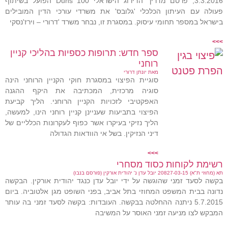
3.3.2016, פרסם מדריך הדירוג הישראלי Duns 100 הפועל בשיתוף
פעולה עם העיתון הכלכלי 'גלובס' את משרדי עורכי הדין המובילים
בישראל במספר תחומי עיסוק. במסגרת זו, נבחר משרד 'דרורי – וירז'נסקי
>>>
ספר חדש: תרופות כספיות בהליכי קניין
רוחני
מאת יונתן דרורי
סוגיית הפיצוי במסגרת חוקי הקניין הרוחני הינה
סוגיה מרכזית, המכתיבה את היקף ההגנה
האפקטיבי לזכויות הקניין הרוחני. הליך קביעת
הפיצוי בתביעות שעניינן קניין רוחני הינו, למעשה,
הליך נזיקי בעיקרו אשר כפוף לעקרונות הכלליים של
דיני הנזיקין. בשל אי הוודאות הגדולה
>>>
רשימת לקוחות כסוד מסחרי
תא (מחוזי ת"א) 20827-03-15 יובל עדן נ' יהודית אורקין (פורסם בנבו)
בקשה לסעד זמני שהוגשה על ידי יובל עדן כנגד יהודית אורקין. הבקשה
נדונה בבית המשפט המחוזי בתל אביב, בפני השופט מגן אלטוביה. ביום
5.7.2015 ניתנה ההחלטה בבקשה. העובדות: בקשה לסעד זמני בה עותר
המבקש לצו מניעה זמני האוסר על המשיבה