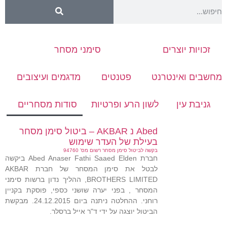
זכויות יוצרים
סימני מסחר
מחשבים ואינטרנט
פטנטים
מדגמים ועיצובים
גניבת עין
לשון הרע ופרטיות
סודות מסחריים
Abed נ AKBAR – ביטול סימן מסחר
בעילת של העדר שימוש
בקשה לביטול סימן מסחר רשום מס' 94760
חברת Abed Anaser Fathi Saaed Elden ביקשה
לבטל את סימן המסחר של חברת AKBAR
BROTHERS LIMITED, ההליך נדון ברשות סימני
המסחר , בפני יערה שושני כספי, פוסקת בקניין
רוחני. ההחלטה ניתנה ביום 24.12.2015. מבקשת
הביטול יוצגה על ידי ד"ר אייל ברסלר.