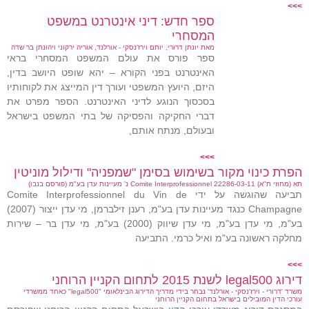
>>>
ספר חדש: דיני אינטרנט במשפט
המסחרי
מאת יונתן דרורי, יותם וירז'נסקי - אורלנד, אוריה ירקוני ויהונתן בר שדה
ספר פורס את עולם המשפט המסחרי בראי
האינטרנט בפני הקורא – יהא שופט היושב בדין,
היזם, היועץ המשפטי ועורך דין המייצג את לקוחותיו
בסכסוך הנוגע לדיני האינטרנט. הספר מפרט את
דברי החקיקה והפסיקה של בתי המשפט בישראל
ובעולם, מנתח אותם,
>>>
הפרת כינוי מקור בשימוש בסימן "שמפניה" ודילול מוניטין
תא (מחוזי ת"א) 22286-03-11 Comite Interprofessionnel נ' מעיינות עדן בע"מ (פורסם בנבו)
תביעה שהוגשה על ידי Comite Interprofessionnel du Vin de
Champagne כנגד מעיינות עדן בע"מ, רענן זילברמן, מי עדן ייצור (2007)
בע"מ, מי עדן בע"מ, מי עדן שיווק (2000) בע"מ, מי עדן בר – שירות
מחלקה ראשונה בע"מ ואיל כרמי. התביעה
>>>
דירוג legal500 לשנת 2015 לתחום הקניין הרוחני
משרד 'דרורי - וירז'נסקי - אורלנד' נבחר בידי מדריך הדירוג הבינלאומי "legal500" כאחד ממשרדי
עורכי הדין המובילים בישראל בתחום הקניין הרוחני