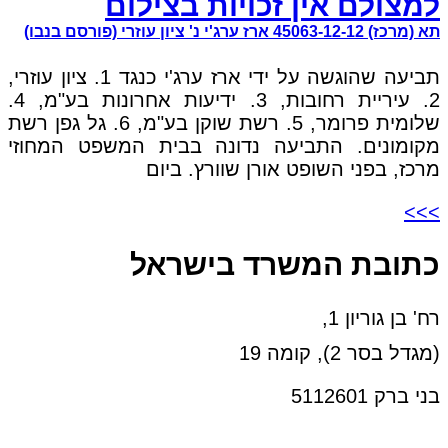
למצולם אין זכויות בצילום
תא (מרכז) 45063-12-12 ארז ערג'י נ' ציון עוזרי (פורסם בנבו)
תביעה שהוגשה על ידי ארז ערג'י כנגד 1. ציון עוזרי,
2. עיריית רחובות, 3. ידיעות אחרונות בע"מ, 4.
שלומית פרומר, 5. רשת שוקן בע"מ, 6. גל גפן רשת
מקומונים. התביעה נדונה בבית המשפט המחוזי
מרכז, בפני השופט אורן שוורץ. ביום
>>>
כתובת המשרד בישראל
רח' בן גוריון 1,
(מגדל בסר 2), קומה 19
בני ברק 5112601
טל:03-6005572