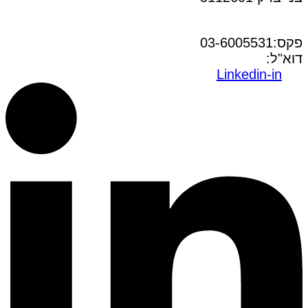
טל:03-6005572
פקס:03-6005531
דוא"ל:
office@dwo.co.il
Linkedin-in