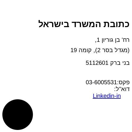
כתובת המשרד בישראל
רח' בן גוריון 1,
(מגדל בסר 2), קומה 19
בני ברק 5112601
טל:03-6005572
פקס:03-6005531
דוא"ל:
office@dwo.co.il
Linkedin-in