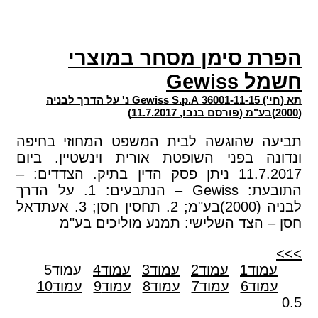
הפרת סימן מסחר במוצרי
חשמל Gewiss
תא (חי') 36001-11-15 Gewiss S.p.A נ' על הדרך לבניה
(2000)בע"מ (פורסם בנבו, 11.7.2017)
תביעה שהוגשה לבית המשפט המחוזי בחיפה
ונדונה בפני השופטת אורית וינשטיין. ביום
11.7.2017 ניתן פסק הדין בתיק. הצדדים: –
התובעת: Gewiss – הנתבעים: 1. על הדרך
לבניה (2000)בע"מ; 2. תחסין חסן; 3. אעתדאל
חסן – הצד השלישי: תמנע מוליכים בע"מ
>>>
עמוד
1
עמוד
2
עמוד
3
עמוד
4
עמוד
5
עמוד
6
עמוד
7
עמוד
8
עמוד
9
עמוד
10