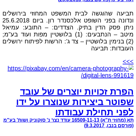
תביעה שהוגשה לבית המשפט המחוזי בירושלים
ונדונה בפני השופט אלכסנדר רון. ביום 25.6.2018
ניתן פסק הדין בתיק. הצדדים: – התובע: עמיאל
מיטב – הנתבעים: (1) בלושטיין מפות ועוד בע"מ;
(2) בנימין בלושטיין – צד ג': הרשות לפיתוח ירושלים
העובדות: תביעה
>>>
הפרת זכויות יוצרים של עובד
שפוטר ביצירות שנוצרו על ידו
לפני תחילת עבודתו
תא (מחוזי ת"א) 16509-11-13 עודד נצר נ' סוקוניק ושות' בע"מ
(פורסם בנבו, 9.3.2017)