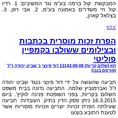
המבקשת: קול ברמה בע"מ נגד המשיבים: 1. רדיו
קול חי משדרים באמונה בע"מ, 2. אבי רוזן, 3.
בצלאל קאהן,
>>>
הפרת זכות מוסרית בכתבות
ובצילומים ששולבו בקמפיין
פוליטי
תא (שלום קריות) 13143-09-08 דוד פינצי נ' שביט יהודה ז"ל
(פורסם בנבו)
תביעה שהוגשה על ידי דוד פינצי כנגד שביט יהודה
ז"ל ואברמוביץ שלמה. התביעה נדונה בבית משפט
השלום בקריות, בפני השופטת פנינה לוקיץ'. ביום
16.3.2015 ניתן פסק הדין בתיק. העובדות: תביעה
שעילתה הפרת זכויות יוצרים וזכויות מוסריות אשר
לטענת התובע בוצעו