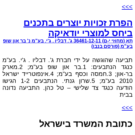
>>>
הפרת זכויות יוצרים בתכנים
ביחס למוצרי יודאיקה
תא (מחוזי י-ם) 36461-12-11 ג'. דבליו . ג'י. בע"מ נ' בר און שופ
בע"מ (פורסם בנבו)
תביעה שהוגשה על ידי חברת ג'. דבליו . ג'י. בע"מ
כנגד הנתבעים: 1.בר און שופ בע"מ; 2.מארק
בר-און; 3.חמסה וכסף בע"מ; 4.אינפוטרייד ישראל
2010 בע"מ; 5.שרון גנתי. הנתבעים 1-2 הגישו
הודעה כנגד צד שלישי – טל כהן. התביעה נדונה
בבית
>>>
כתובת המשרד בישראל