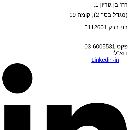
רח' בן גוריון 1,
(מגדל בסר 2), קומה 19
בני ברק 5112601
טל:03-6005572
פקס:03-6005531
דוא"ל:
office@dwo.co.il
Linkedin-in