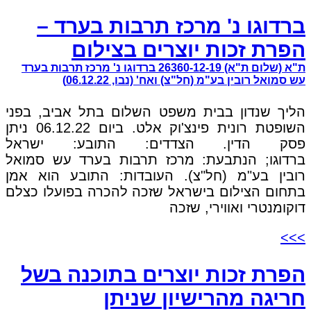
ברדוגו נ' מרכז תרבות בערד –
הפרת זכות יוצרים בצילום
ת"א (שלום ת"א) 26360-12-19 ברדוגו נ' מרכז תרבות בערד
עש סמואל רובין בע"מ (חל"צ) ואח' (נבו, 06.12.22)
הליך שנדון בבית משפט השלום בתל אביב, בפני
השופטת רונית פינצ'וק אלט. ביום 06.12.22 ניתן
פסק הדין. הצדדים: התובע: ישראל
ברדוגו; הנתבעת: מרכז תרבות בערד עש סמואל
רובין בע"מ (חל"צ). העובדות: התובע הוא אמן
בתחום הצילום בישראל שזכה להכרה בפועלו כצלם
דוקומנטרי ואווירי, שזכה
>>>
הפרת זכות יוצרים בתוכנה בשל
חריגה מהרישיון שניתן