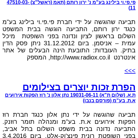
פי.פי.וי בילינג בע"מ נ' ירון רותם (תאמ (ראשל"צ) 47510-03-
11)
תביעה שהוגשה על ידי חברת פי.פי.וי בילינג בע"מ
כנגד ירון רותם, התביעה הוגשה בבית המשפט
השלום בראשון לציון ונדונה בפני השופטת מיכל
עמית – אניסמן. ביום 31.12.2012 ניתן פסק הדין
בתיק. העובדות: התובעת הינה הבעלים של אתר
אינטרנט http://www.radiox.co.il, המספק
>>>
הפרת זכות יוצרים בצילומים
ת.א. (שלום ת"א) 19031-06-11 נתן אלון נ' רוז הפקות אירועים
א.ת. בע"מ (פורסם בנבו)
תביעה שהוגשה על ידי נתן אלון כנגד חברת רוז
הפקות אירועים א.ת. בע"מ ומנהלה תומר רוזנק.
התביעה נדונה בבית משפט השלום בתל אביב,
בפני השופטת רונית פינצ'וק-אלט. ביום 3.4.2016