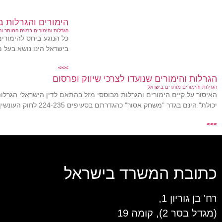
הימורים והגרלות 
הגרלות והימורים ברשת המותר וה
כל הנוגע ביחס להימורי
בישראל הינו נושא בעל 
>>>
הגרלות והימורים שנועדו לצרכי שיווק ופרסום
הגרלות והימורים מותרים בישראל
האיסור על קיים הימורים והגרלות מבוססי מזל בהתאם לדין הישראלי הגרל
יכולת" הינם בגדר "משחק אסור" כהגדרתם בסעיפים 224-235 לחוק העונשין. המטרת המוצהרת של המחוקק בעת
>>>
כתובת המשרד בישראל
רח' בן גוריון 1,
(מגדל בסר 2), קומה 19