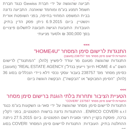
תביעה שהוגשה על ידי חברת Gewiss כנגד חברת
חשמל תמנע בע"מ ומוחמד שואהנה. התביעה נדונה
בבית המשפט המחוזי בחיפה, בפני השופטת אורית
וינשטיין. ביום 6.9.2015 ניתן פסק הדין בתיק.
העובדות: התובעת הגישה תובענה לתשלום פיצויים
בסך 300,000 ₪ ולסעד מניעתי
>>>
התנגדות לרישום סימן המסחר "HOME4U"
התנגדות לרישום סימן מסחר מס' 238757 (מעוצב)
התנגדות שהוגשה מטעם מר עודד ליפשיץ (להלן: "המתנגד") לרישום
השם "HOME 4 u תיווך וייעוץ בנדל"ן REAL ESTATE AGENCY" (מעוצב)
כסימן מסחר מס' 238757 בעבור עסקי נכסי דלא ניידי הנכללים בסוג 36
(להלן: "הסימן המבוקש" או "הבקשה"). הבקשה הוגשה ביום
>>>
הטעיית הציבור ותחרות בלתי הוגנת ברישום סימן מסחר
התנגדות לרישום סימן מסחר 237567 "COVERI"
התנגדות לרישום סימן מסחר שהוגשה על ידי סאר-גו השקעות בע"מ כנגד
ENRICO COVERI s.r.l.. ההתנגדות נדונה ברשות הפטנטים, בפני ז'קלין
ברכה, פוסקת בקניין רוחני וסגנית רשם הפטנטים. ביום 27.5.2015 ניתנה
ההחלטה בתיק. העובדות: התנגדות לרישום סימן המסחר COVERI בסוג