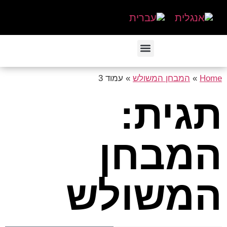
Home
»
המבחן המשולש
»
עמוד 3
תגית:
המבחן
המשולש