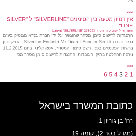
25
>>>
אין דמיון מטעה בין הסימנים "SILVERLINE" ל "SILVER
LINE"
התנגדות לרישום סימן מסחר 233053 "SILVERLINE" (מעוצב)
התנגדות לרישום סימן מסחר שהוגשה על ידי חברת בנדא מגנטיק בע"מ
כנגד חברת Silverline Endustri Ve Ticaret Anonim Sirekti. התיק נדון
ברשות הפטנטים בפני, רשם סימני המסחר, אסא קלינג. ביום 11.2.2015
ניתנה ההחלטה בתיק. העובדות: התנגדות לרישום סימן מסחר מס'
>>>
6
5
4
3
2
1
כתובת המשרד בישראל
רח' בן גוריון 1,
(מגדל בסר 2), קומה 19