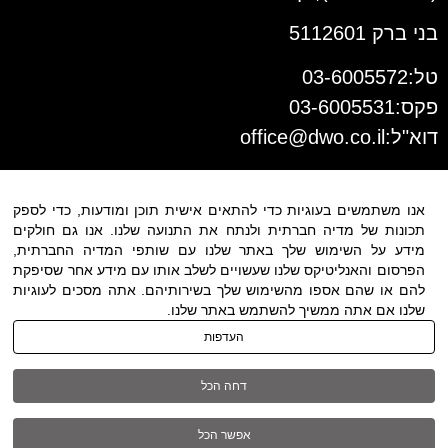
בני ברק 5112601
טל:03-6005572
פקס:03-6005531
דוא"ל:
office@dwo.co.il
אנו משתמשים בעוגיות כדי להתאים אישית תוכן ומודעות, כדי לספק
תכונות של מדיה חברתית ולנתח את התנועה שלנו. אנו גם חולקים
מידע על השימוש שלך באתר שלנו עם שותפי המדיה החברתית,
הפרסום והאנליטיקס שלנו שעשויים לשלב אותו עם מידע אחר שסיפקת
להם או שהם אספו מהשימוש שלך בשירותיהם. אתה מסכים לעוגיות
שלנו אם אתה ממשיך להשתמש באתר שלנו.
תנאי שימוש
|
הצהרת נגישות
| כל
העדפות
הזכויות שמורות ל DWO ©
דחה הכל
03-6005572
אפשר הכל