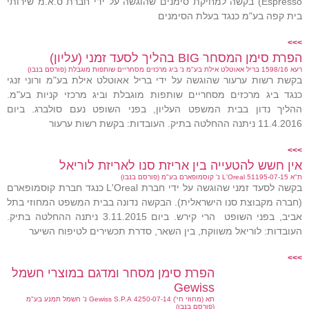
Espresso) בקשה למחיקת סימנים שהוגשה על ידי חברת ס.א.מ שירותי
בית קפה בע"מ כנגד בעלת הסימנים
>>>
הפרת סימן המסחר BIG בהליך לסעד זמני (עליון)
רעא 1598/16 בריל אאוטלט אילת בע"מ נ' ביג מרכזים מסחריים שותפות מוגבלת (פורסם בנבו)
בקשת רשות ערעור שהוגשה על ידי בריל אאוטלט אילת בע"מ ורוני זנגי
כנגד ביג מרכזים מסחריים שותפות מוגבלת וביג מרכזי קניות בע"מ.
ההליך נדון בבית המשפט העליון, בפני השופט נעם סולברג. ביום
11.4.2016 ניתנה ההחלטה בתיק. העובדות: בקשת רשות ערעור
>>>
אין חשש להטעייה בין אריזת סנו לאריזת לוריאל
ת"א 51195-07-15 L'Oreal נ' קוסמופארם בע"מ (פורסם בנבו)
בקשה לסעד זמני שהוגשה על ידי חברת L'Oreal כנגד חברת קוסמופארם
(חברה מקבוצת סנו הישראלית). הבקשה נדונה בבית המשפט המחוזי בתל
אביב, בפני השופט הרי קירש. ביום 3.11.2015 ניתנה ההחלטה בתיק.
העובדות: לוריאל משווקת, בין השאר, סדרת תכשירים לטיפוח השיער
>>>
הפרת סימן מסחר ומדגם במוצרי חשמל
Gewiss
תא (מחוזי חי') 4250-07-14 Gewiss S.P.A נ' חשמל תמנע בע"מ
(פורסם בנבו)