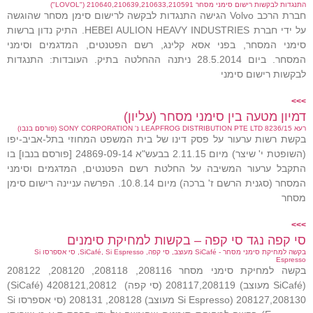
התנגדות לבקשות רישום סימני מסחר 210640,210639,210633,210591 ("LOVOL")
חברת הרכב Volvo הגישה התנגדות לבקשה לרישום סימן מסחר שהוגשה
על ידי חברת HEBEI AULION HEAVY INDUSTRIES. התיק נדון ברשות
סימני המסחר, בפני אסא קלינג, רשם הפטנטים, המדגמים וסימני
המסחר. ביום 28.5.2014 ניתנה ההחלטה בתיק. העובדות: התנגדות
לבקשות רישום סימני
>>>
דמיון מטעה בין סימני מסחר (עליון)
רעא 8236/15 LEAPFROG DISTRIBUTION PTE LTD נ' SONY CORPORATION (פורסם בנבו)
בקשת רשות ערעור על פסק דינו של בית המשפט המחוזי בתל-אביב-יפו
(השופטת י' שיצר) מיום 2.11.15 בבעש"א 24869-09-14 [פורסם בנבו] בו
התקבל ערעור המשיבה על החלטת רשם הפטנטים, המדגמים וסימני
המסחר (סגנית הרשם ז' ברכה) מיום 10.8.14. הפרשה עניינה רישום סימן
מסחר
>>>
סי קפה נגד סי קפה – בקשות למחיקת סימנים
בקשה למחיקת סימני מסחר - SiCafé מעוצב, סי קפה, SiCafé, Si Espresso, סי אספרסו Si
Espresso
בקשה למחיקת סימני מסחר 208116, 208118, 208120, 208122
(SiCafé מעוצב) 208117,208119 (סי קפה) 4208121,20812 (SiCafé)
208127,208130 (Si Espresso מעוצב) 208128, 208131 (סי אספרסו Si