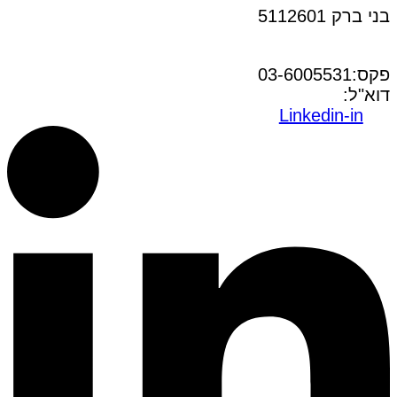
בני ברק 5112601
טל:03-6005572
פקס:03-6005531
דוא"ל:
office@dwo.co.il
Linkedin-in