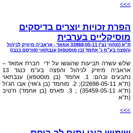
>>>
הפרת זכויות יוצרים בדיסקים
מוסיקליים בערבית
ת"א (מחוזי נצ') 33968-05-11 אמאד - אראביה מיוזיק לניהול
והפצה בע"מ נ' אחמד (בן מוסטפא) ענבתאוי (פורסם בנבו)
שלש עשרה תביעות שהוגשו על ידי חברת אמאד –
אראביה מיוזיק לניהול והפצה בע"מ כנגד 13
נתבעים ובהם: 1. אחמד (בן מוסטפא) ענבתאוי
(ת"א 22698-05-11); 2. מוחמד (בן ג'אזי) אבו חג'ול
(ת"א 35459-05-11) ; 3. פארס (בן אחמד) ח'טיב
(ת"א
>>>
שימוש הוגן ותום לב ביחס