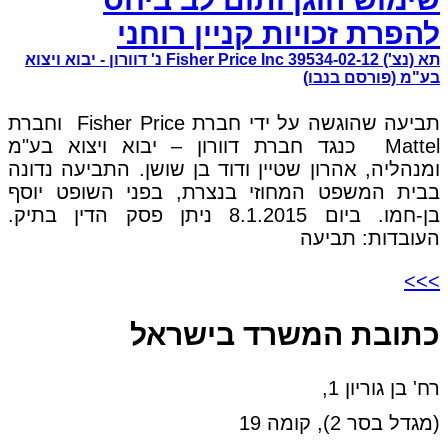
להפרת זכויות קניין רוחני
תא (נצ') 39534-02-12 Fisher Price Inc נ' דוורון - יבוא ויצוא
בע"מ (פורסם בנבו)
תביעה שהוגשה על ידי חברת Fisher Price וחברת
Mattel כנגד חברת דוורון – יבוא ויצוא בע"מ
ומנהליה, אהרון שטיין ודוד בן שושן. התביעה נדונה
בבית המשפט המחוזי בנצרת, בפני השופט יוסף
בן-חמו. ביום 8.1.2015 ניתן פסק הדין בתיק.
העובדות: תביעה
>>>
כתובת המשרד בישראל
רח' בן גוריון 1,
(מגדל בסר 2), קומה 19