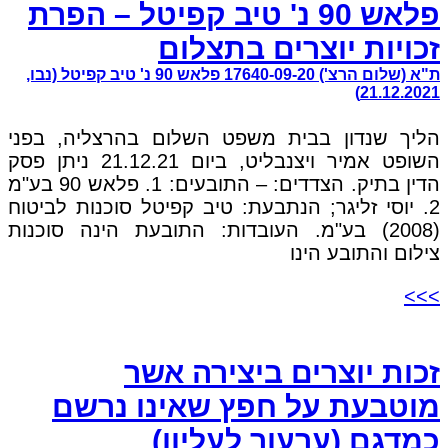
פלאש 90 נ' טיב קפיטל – הפרת
זכויות יוצרים בתצלום
ת"א (שלום הרצ') 17640-09-20 פלאש 90 נ' טיב קפיטל (נבו,
21.12.2021)
הליך שנדון בבית משפט השלום בהרצליה, בפני
השופט אמיר ויצנבליט, ביום 21.12.21 ניתן פסק
הדין בתיק. הצדדים: – התובעים: 1. פלאש 90 בע"מ
2. יוסי זליגר; הנתבעת: טיב קפיטל סוכנות לביטוח
(2008) בע"מ. העובדות: התובעת הינה סוכנות
צילום והתובע הינו
>>>
זכות יוצרים ביצירה אשר
מוטבעת על חפץ שאינו נרשם
כמדגם (ערעור לעליון)