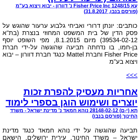
עא 1248/15 Fisher Price Inc נ' דוורון - יבוא ויצוא בע"מ
(פורסם בנבו, 31.8.2017)
כותבים: יונתן דרורי ואביחי גלבוע ערעור שהוגש על
פסק הדין של בית המשפט המחוזי בנצרת (בת"א
39534-02-12) מיום 8.1.2015, מפי השופט יוסף
בן-חמו, בו נדחתה תביעה שהוגשה על-ידי חברת
Fisher Price וחברת Mattel כנגד חברת דוורון – יבוא
ויצוא בע"מ
>>>
אחריות מעסיק להפרת זכות
יוצרים ושימוש הוגן בספרי לימוד
תא (י-ם) 28148-02-12 נוהא חמאד נ' מדינת ישראל - משרד
החינוך (פורסם בנבו)
תביעה שהוגשה על ידי נוהא חמאד כנגד מדינת
ישראל – משרד החינוך, עירית ירושלים, הישאם