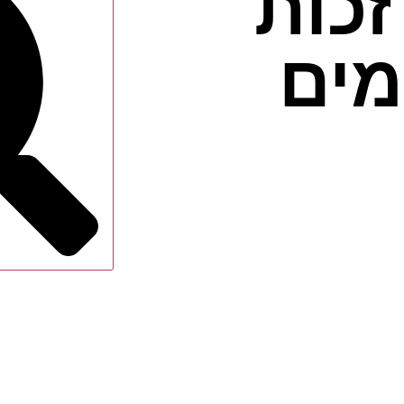
זכות
מים