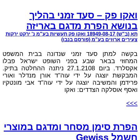
ואקו פק – סעד זמני בהליך
בנושא הפרת מדגם באריזה
תא (ב"ש) 18949-08-17 ואקו פק תעשיות בע"מ נ' ירקט ירקות
צעירים ארוזים בע"מ (פורסם בנבו)
בקשה למתן סעד זמני שנדונה בבית המשפט
המחוזי בבאר שבע בפני השופט ישראל פבלו
אקסלרד. ביום 27.1.2108 ניתנה ההחלטה בתיק.
המבקשת יוצגה על ידי עוה"ד אורן מנדלר ואורי
פרידמן והמשיבה יוצגה על ידי עוה"ד אבי מונטקיו
ואסף אוסלקה הצדדים: ואקו
>>>
הפרת סימן מסחר ומדגם במוצרי
חשמל Gewiss