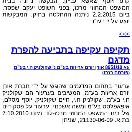
קרפ ויוסף שאשא גביזון. הבקשה נדונה בבית
המשפט המחוזי מרכז, בפני השופט יעקב שפסר.
ביום 2.2.2015 ניתנה ההחלטה בתיק. המבקשות
יוצגו על ידי עו"ד
>>>
תקיפה עקיפה בתביעה להפרת
מדגם
עא 8951/10 אורן יורם אריזות בע"מ נ' שקולניק ח.י בע"מ
(פורסם בנבו)
ערעור בתחום המדגמים שהוגש על ידי חברת אורן
יורם אריזות בע"מ, המשיבים בערעור הם שקולניק
ח.י בע"מ, שקולניק ח.י, חיים שקולניק, יוסף מסלם,
איפאפלסט בע"מ ומשה אשכנזי. ערעור על פסק-דינו
של בית המשפט המחוזי מרכז-לוד מיום 7.10.2010
בת.א. 21130-06-09, שניתן