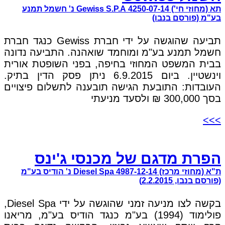
תא (מחוזי חי') 4250-07-14 Gewiss S.P.A נ' חשמל תמנע
בע"מ (פורסם בנבו)
תביעה שהוגשה על ידי חברת Gewiss כנגד חברת
חשמל תמנע בע"מ ומוחמד שואהנה. התביעה נדונה
בבית המשפט המחוזי בחיפה, בפני השופטת אורית
וינשטיין. ביום 6.9.2015 ניתן פסק הדין בתיק.
העובדות: התובעת הגישה תובענה לתשלום פיצויים
בסך 300,000 ₪ ולסעד מניעתי
>>>
הפרת מדגם של מכנסי ג'ינס
ת"א (מחוזי מרכז) 4987-12-14 Diesel Spa נ' הודיס בע"מ
(פורסם בנבו, 2.2.2015)
בקשה לצו מניעה זמני שהוגשה על ידי Diesel Spa,
פולימוד (1994) בע"מ כנגד הודיס בע"מ, מריאנו