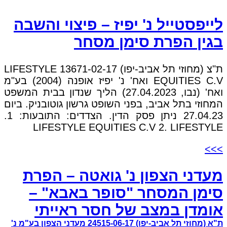
לייפסטייל נ' יפיז – פיצוי והשבה
בגין הפרת סימן מסחר
ת"צ (מחוזי תל אביב-יפו) 13671-02-17 LIFESTYLE
EQUITIES C.V ואח' נ' יפיז אופנה (2004) בע"מ
ואח' (נבו, 27.04.2023) הליך שנדון בבית המשפט
המחוזי בתל אביב, בפני השופט גרשון גוטובניק. ביום
27.04.23 ניתן פסק הדין. הצדדים: התובעות: 1.
LIFESTYLE EQUITIES C.V 2. LIFESTYLE
>>>
מעדני הצפון נ' גואטה – הפרת
סימן המסחר "סופר באבא" –
אומדן במצב של חסר ראייתי
ת"א (מחוזי תל אביב-יפו) 24515-06-17 מעדני הצפון בע"מ נ'