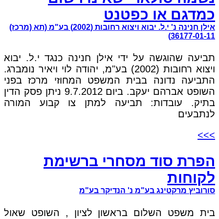
כמדגם או כפטנט
אילן חנינה נ' י.ל. יבוא ויצוא רחובות (2002) בע"מ (תא (מרכז)
36177-01-11)
תביעה שהוגשה על ידי אילן חנינה כנגד י.ל. יבוא
ויצוא רחובות (2002) בע"מ, יהודה לוי ויאיר נומברג.
התביעה נדונה בבית המשפט המחוזי מרכז בפני
השופט אברהם יעקב. ביום 9.7.2012 ניתן פסק הדין
בתיק. עובדות: תביעה למתן צו קבוע המורה
לנתבעים
>>>
הפרת סוד מסחרי ברשימת
לקוחות
סורוביץ מרקטינג בע"מ נ' הנדיקר בע"מ
בית משפט השלום בראשון לציון , השופט שאול