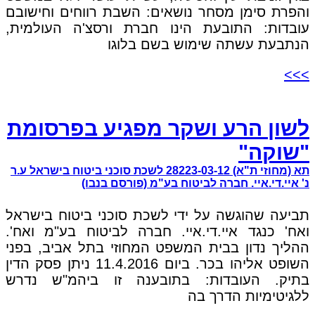
והפרת סימן מסחר נושאים: השבת רווחים וחישובם
עובדות: התובעת הינו חברת ורסצ'ה העולמית,
הנתבעת עשתה שימוש בשם בלוגו
>>>
לשון הרע ושקר מפגיע בפרסומת
"שוקה"
תא (מחוזי ת"א) 28223-03-12 לשכת סוכני ביטוח בישראל ע.ר
נ' איי.די.איי. חברה לביטוח בע"מ (פורסם בנבו)
תביעה שהוגשה על ידי לשכת סוכני ביטוח בישראל
ואח' כנגד איי.די.איי. חברה לביטוח בע"מ ואח'.
ההליך נדון בבית המשפט המחוזי בתל אביב, בפני
השופט אליהו בכר. ביום 11.4.2016 ניתן פסק הדין
בתיק. העובדות: בתובענה זו ביהמ"ש נדרש
ללגיטימיות הדרך בה