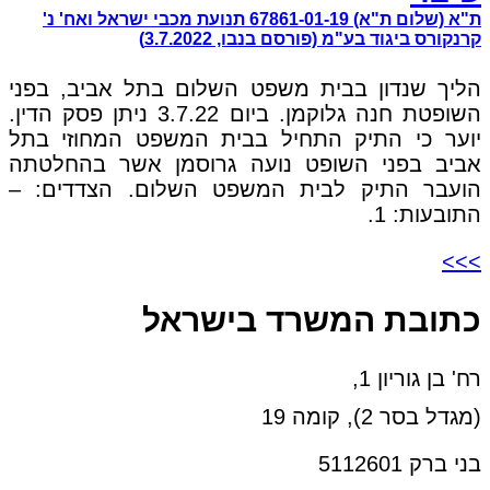
ת"א (שלום ת"א) 67861-01-19 תנועת מכבי ישראל ואח' נ'
קרנקורס ביגוד בע"מ (פורסם בנבו, 3.7.2022)
הליך שנדון בבית משפט השלום בתל אביב, בפני
השופטת חנה גלוקמן. ביום 3.7.22 ניתן פסק הדין.
יוער כי התיק התחיל בבית המשפט המחוזי בתל
אביב בפני השופט נועה גרוסמן אשר בהחלטתה
הועבר התיק לבית המשפט השלום. הצדדים: –
התובעות: 1.
>>>
כתובת המשרד בישראל
רח' בן גוריון 1,
(מגדל בסר 2), קומה 19
בני ברק 5112601