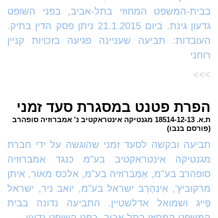
בבית-המשפט המחוזי בתל-אביב, בפני השופט
גדעון גינת. ביום 21.1.2015 ניתן פסק הדין בתיק.
העובדות: תביעה שעניינה פגיעה בזכויות קניין
רוחני
>>>
הפרת פטנט במסגרת סעד זמני
ת.א. 18514-12-13 מגנטיקה אינטראקטיב נ' אמברוזיה סופהרב
(פורסם בנבו)
תביעה ובקשה לסעד זמני שהוגשה על ידי חברת
מגנטיקה אינטראקטיב בע"מ כנגד אמברוזיה
סופהרב בע"מ, אַמְבּרוֹזיה בע"מ, אלכס מאור, איתן
מרקוביץ', אִינְהֶרְבּ ישראל בע"מ, יואב ניר, ישראל
פַייג ושמואל אדלשטיין. התביעה נדונה בבית
המשפט המחוזי בתל אביב, בפני השופט גדעון