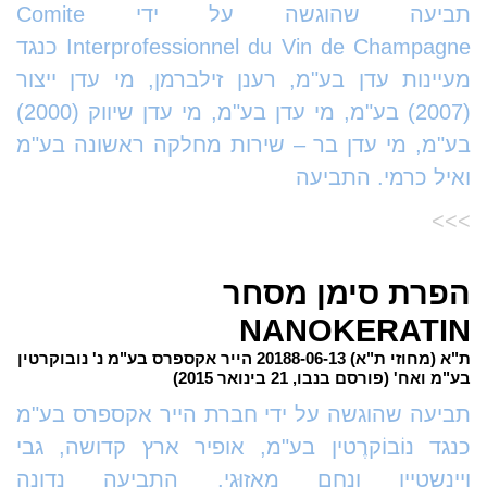
תביעה שהוגשה על ידי Comite
Interprofessionnel du Vin de Champagne כנגד
מעיינות עדן בע"מ, רענן זילברמן, מי עדן ייצור
(2007) בע"מ, מי עדן בע"מ, מי עדן שיווק (2000)
בע"מ, מי עדן בר – שירות מחלקה ראשונה בע"מ
ואיל כרמי. התביעה
>>>
הפרת סימן מסחר
NANOKERATIN
ת"א (מחוזי ת"א) 20188-06-13 הייר אקספרס בע"מ נ' נובוקרטין
בע"מ ואח' (פורסם בנבו, 21 בינואר 2015)
תביעה שהוגשה על ידי חברת הייר אקספרס בע"מ
כנגד נוֹבוֹקרֶטין בע"מ, אופיר ארץ קדושה, גבי
ויינשטיין ונחם מאזוּגִי. התביעה נדונה