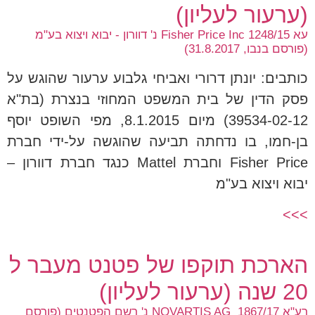
(ערעור לעליון)
עא 1248/15 Fisher Price Inc נ' דוורון - יבוא ויצוא בע"מ
(פורסם בנבו, 31.8.2017)
כותבים: יונתן דרורי ואביחי גלבוע ערעור שהוגש על
פסק הדין של בית המשפט המחוזי בנצרת (בת"א
39534-02-12) מיום 8.1.2015, מפי השופט יוסף
בן-חמו, בו נדחתה תביעה שהוגשה על-ידי חברת
Fisher Price וחברת Mattel כנגד חברת דוורון –
יבוא ויצוא בע"מ
>>>
הארכת תוקפו של פטנט מעבר ל
20 שנה (ערעור לעליון)
רע"א 1867/17 NOVARTIS AG נ' רשם הפטנטים (פורסם