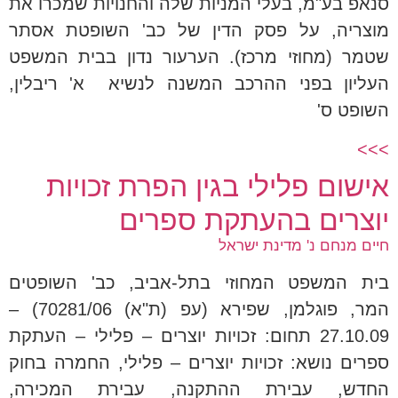
סנאפ בע"מ, בעלי המניות שלה והחנויות שמכרו את
מוצריה, על פסק הדין של כב' השופטת אסתר
שטמר (מחוזי מרכז). הערעור נדון בבית המשפט
העליון בפני ההרכב המשנה לנשיא א' ריבלין,
השופט ס'
>>>
אישום פלילי בגין הפרת זכויות
יוצרים בהעתקת ספרים
חיים מנחם נ' מדינת ישראל
בית המשפט המחוזי בתל-אביב, כב' השופטים
המר, פוגלמן, שפירא (עפ (ת"א) 70281/06) –
27.10.09 תחום: זכויות יוצרים – פלילי – העתקת
ספרים נושא: זכויות יוצרים – פלילי, החמרה בחוק
החדש, עבירת ההתקנה, עבירת המכירה,