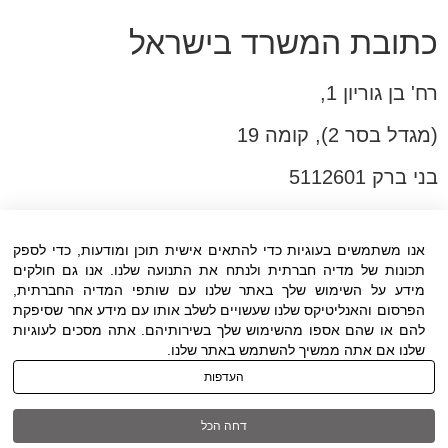
כתובת המשרד בישראל
רח' בן גוריון 1,
(מגדל בסר 2), קומה 19
בני ברק 5112601
טל:03-6005572
פקס:03-6005531
אנו משתמשים בעוגיות כדי להתאים אישית תוכן ומודעות, כדי לספק
תכונות של מדיה חברתית ולנתח את התנועה שלנו. אנו גם חולקים
דוא"ל:
office@dwo.co.il
מידע על השימוש שלך באתר שלנו עם שותפי המדיה החברתית,
הפרסום והאנליטיקס שלנו שעשויים לשלב אותו עם מידע אחר שסיפקת
להם או שהם אספו מהשימוש שלך בשירותיהם. אתה מסכים לעוגיות
שלנו אם אתה ממשיך להשתמש באתר שלנו.
העדפות
תנאי שימוש
|
הצהרת נגישות
| כל הזכויות
דחה הכל
שמורות ל DWO ©