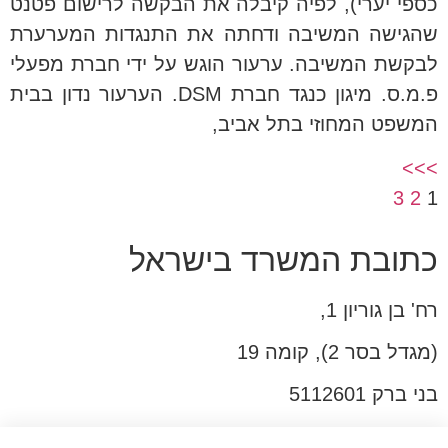
כספי יערי), לפיה קיבלה את הבקשה לרישום פטנט
שהגישה המשיבה ודחתה את התנגדות המערערת
לבקשת המשיבה. ערעור הוגש על ידי חברת מפעלי
פ.מ.ס. מיגון כנגד חברת DSM. הערעור נדון בבית
המשפט המחוזי בתל אביב,
>>>
3
2
1
כתובת המשרד בישראל
רח' בן גוריון 1,
(מגדל בסר 2), קומה 19
בני ברק 5112601
טל:03-6005572