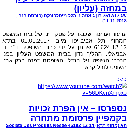
במחזה (עליון)
עא 7517/17 רון גואטה נ' הלל מיטלפונקט (פורסם בנבו,
11.11.2018)
ערעור וערעור שכנגד על פסק דינו של בית המשפט
המחוזי תל אביב-יפו מיום 01.01.2017 בת"א
61624-12-13 שניתן על ידי כבוד השופטת ד"ר ד'
אבניאלי. ההליך נדון בבית המשפט העליון בפני
הרכב: השופט ניל הנדל, השופטת דפנה ברק-ארז,
השופט ג'ורג' קרא.
>>>
נספרסו – אין הפרת זכויות
בקמפיין פרסומת מתחרה
תא (מחוזי ת"א) 45192-12-14 Societe Des Produits Nestle