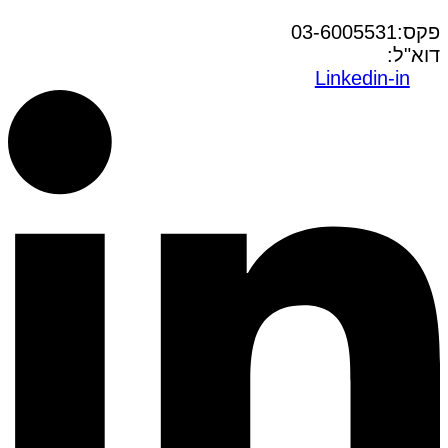
טל:03-6005572
פקס:03-6005531
דוא"ל:
office@dwo.co.il
Linkedin-in