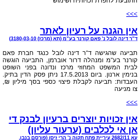
התובעת להפרת זכויותיה ושימוש
>>>
אין הגנה על רעיון לאתר
ד"ר דינה לובל נ' פאם קורנר בע"מ (תא (מרכז) 3180-03-10)
תביעה שהגישה ד"ר דינה לובל כנגד חברת פאם
קורנר בע"מ ומנהלה דרור אוברמן, התביעה הוגשה
לבית המשפט המחוזי מרכז ונדונה בפני השופט
בנימין ארנון. ביום 17.5.2013 ניתן פסק הדין בתיק.
העבדות: תביעה לקבלת פיצוי כספי בסך מיליון ₪,
צו מניעה
>>>
אין זכויות יוצרים ברעיון לבנק די
אן אי לכלבים (ערעור עליון)
עא 2682/11 עיריית פתח תקוה נ' הרי זיסו (פורסם בנבו,