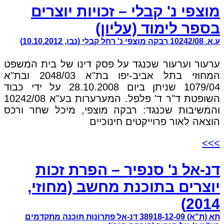
מוצפי נ' קבלי – זכויות יוצרים
בספר לימוד (עליון)
ע.א. 10242/08 רבקה מוצפי נ' רחל קבלי (נבו, 10.10.2012)
ערעור וערעור שכנגד על פסק דינו של בית המשפט
המחוזי בתל אביב-יפו בת"א 2048/03 ובת"א
1079/04 שניתן ביום 28.10.2008 על ידי כבוד
השופטת ד"ר ד' פלפל. המערערות בע"א 10242/08
והמשיבות שכנגד: רבקה מוצפי, מיכל שחר ורכס
הוצאה לאור פרוייקטים חינוכיים
>>>
דנ-אל נ' סנפיר – הפרת זכות
יוצרים בתוכנת מחשב (מחוזי,
2014)
תא (ת"א) 38918-12-09 דנ-אל פתרונות תוכנה מתקדמים