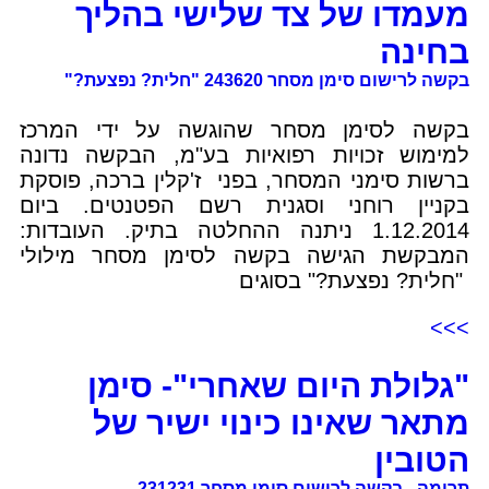
מעמדו של צד שלישי בהליך
בחינה
בקשה לרישום סימן מסחר 243620 "חלית? נפצעת?"
בקשה לסימן מסחר שהוגשה על ידי המרכז
למימוש זכויות רפואיות בע"מ, הבקשה נדונה
ברשות סימני המסחר, בפני ז'קלין ברכה, פוסקת
בקניין רוחני וסגנית רשם הפטנטים. ביום
1.12.2014 ניתנה ההחלטה בתיק. העובדות:
המבקשת הגישה בקשה לסימן מסחר מילולי
"חלית? נפצעת?" בסוגים
>>>
"גלולת היום שאחרי"- סימן
מתאר שאינו כינוי ישיר של
הטובין
תרימה - בקשה לרישום סימן מסחר 231231