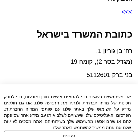
>>>
כתובת המשרד בישראל
רח' בן גוריון 1,
(מגדל בסר 2), קומה 19
בני ברק 5112601
טל:03-6005572
פקס:03-6005531
אנו משתמשים בעוגיות כדי להתאים אישית תוכן ומודעות, כדי לספק
דוא"ל:
office@dwo.co.il
תכונות של מדיה חברתית ולנתח את התנועה שלנו. אנו גם חולקים
מידע על השימוש שלך באתר שלנו עם שותפי המדיה החברתית,
הפרסום והאנליטיקס שלנו שעשויים לשלב אותו עם מידע אחר שסיפקת
להם או שהם אספו מהשימוש שלך בשירותיהם. אתה מסכים לעוגיות
שלנו אם אתה ממשיך להשתמש באתר שלנו.
העדפות